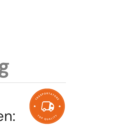
g
en: