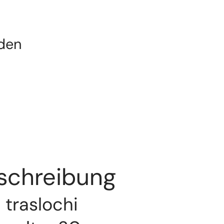
den
eschreibung
n traslochi