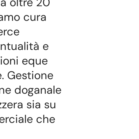
a oltre 20
iamo cura
erce
ntualità e
zioni eque
. Gestione
ne doganale
zzera sia su
rciale che