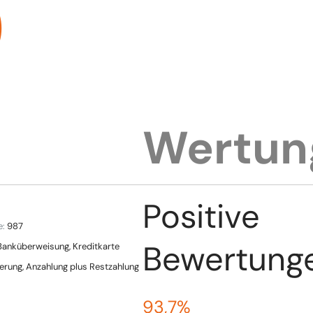
)
Wertun
Positive
e:
987
Bewertung
Banküberweisung, Kreditkarte
ferung, Anzahlung plus Restzahlung
93,7%