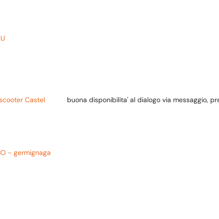
LU
 scooter Castel
buona disponibilita' al dialogo via messaggio, pr
BO - germignaga