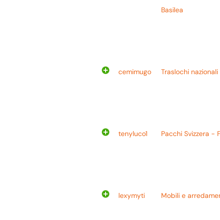
Basilea
cemimugo
Traslochi nazionali
tenyluco1
Pacchi Svizzera - F
lexymyti
Mobili e arredamen