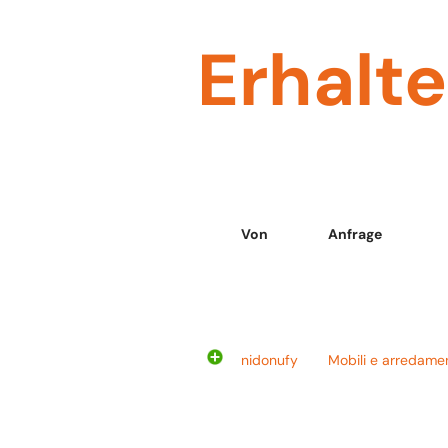
Erhalt
Von
Anfrage
nidonufy
Mobili e arredamen