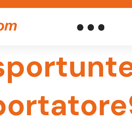
sportunte
portator