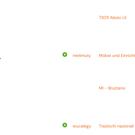
73011 Alezio LE
metimuty
Möbel und Einrich
MI - Bruzzano
wucalegy
Traslochi naziona