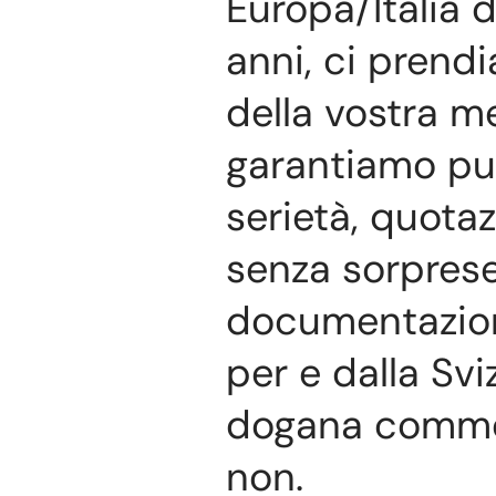
Europa/Italia d
anni, ci prend
della vostra m
garantiamo pu
serietà, quota
senza sorprese
documentazio
per e dalla Svi
dogana comme
non.