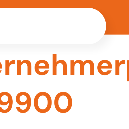
rnehmerp
e9900