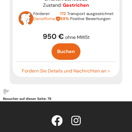
Zustand:
Gestrichen
Förderer:
172
Transport ausgezeichnet
DanielRoma
99%
Positive Bewertungen
950 €
ohne MWSt
Buchen
Fordern Sie Details und Nachrichten an >
Besucher auf dieser Seite: 78