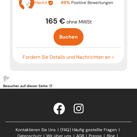
Max64
99%
Positive Bewertungen
165 €
ohne MWSt
Buchen
Fordern Sie Details und Nachrichten an >
Besucher auf dieser Seite: 17
Kontaktieren Sie Uns
|
(FAQ) Häufig gestellte Fragen
|
Datenschutz
|
Wir über uns
|
AGB
|
Presse
|
Blog
|